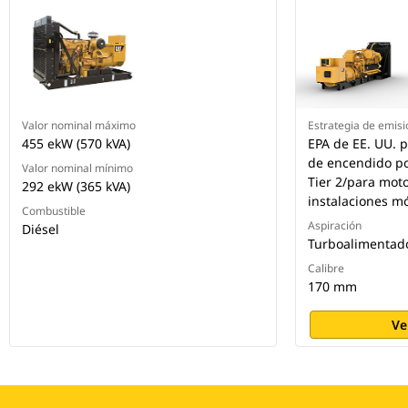
Valor nominal máximo
Estrategia de emis
455 ekW (570 kVA)
EPA de EE. UU. 
de encendido por
Valor nominal mínimo
Tier 2/para moto
292 ekW (365 kVA)
instalaciones mó
Combustible
Aspiración
Diésel
Turboalimentad
Calibre
170 mm
Ve