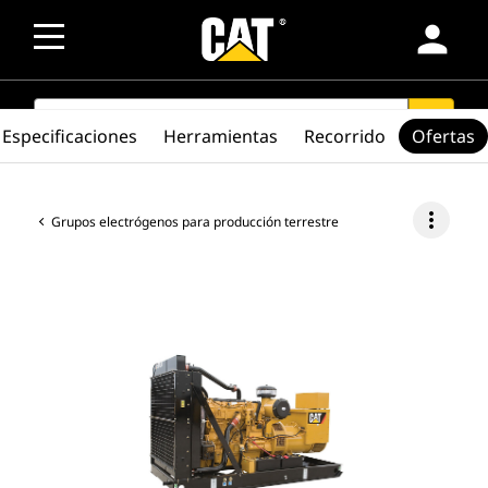
person
SEARCH
search
Especificaciones
Herramientas
Recorrido
Ofertas
more_vert
Grupos electrógenos para producción terrestre