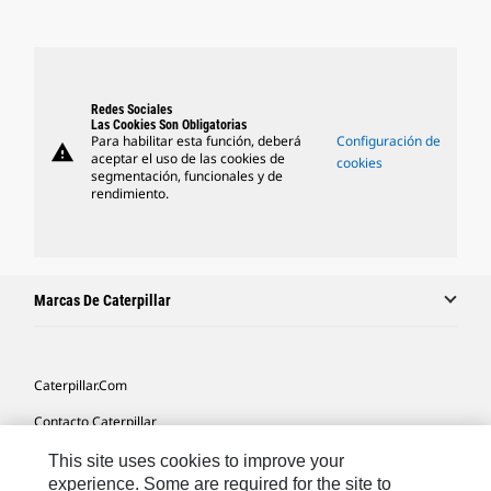
Redes Sociales
Las Cookies Son Obligatorias
Para habilitar esta función, deberá
Configuración de
warning
aceptar el uso de las cookies de
cookies
segmentación, funcionales y de
rendimiento.
Marcas De Caterpillar
Caterpillar.com
Contacto Caterpillar
Mis Preferencias De Marketing
This site uses cookies to improve your
experience. Some are required for the site to