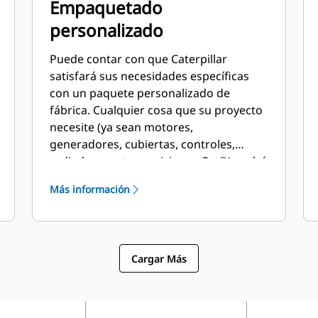
Empaquetado
personalizado
Puede contar con que Caterpillar
satisfará sus necesidades específicas
con un paquete personalizado de
fábrica. Cualquier cosa que su proyecto
necesite (ya sean motores,
generadores, cubiertas, controles,
radiadores o transmisiones Cat®) podrá
diseñarse y adaptarse de forma
Más información
personalizada para crear una solución
exclusiva. Los paquetes personalizados
son compatibles en todo el mundo y
están cubiertos por una garantía de un
Cargar Más
año después del arranque. Pruebas -
Cada motor Cat se somete a pruebas a
plena carga para garantizar un
rendimiento adecuado.