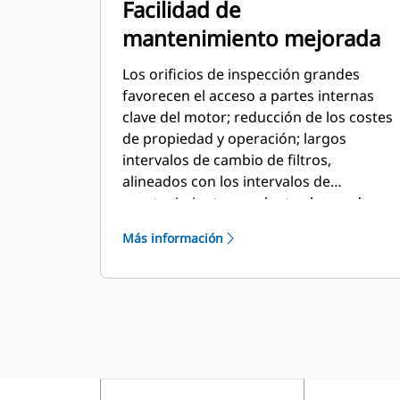
Facilidad de
del motor diseñados para su
mantenimiento mejorada
reacondicionamiento y reutilización con
la reparación
Los orificios de inspección grandes
favorecen el acceso a partes internas
clave del motor; reducción de los costes
de propiedad y operación; largos
intervalos de cambio de filtros,
alineados con los intervalos de
mantenimiento; excelente ahorro de
combustible: los inyectores unitarios
Más información
electrónicos de inyección directa miden
el combustible con precisión