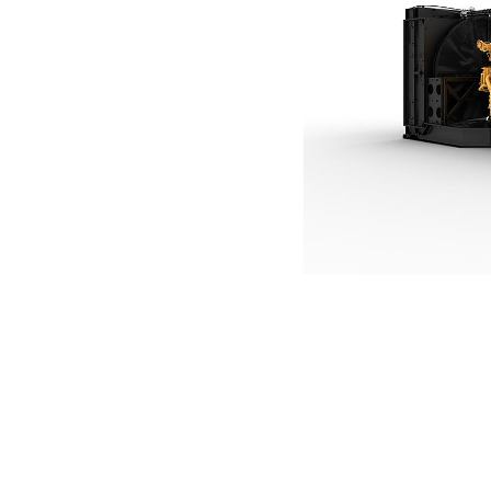
3516B
Ven
Cambiar modelo