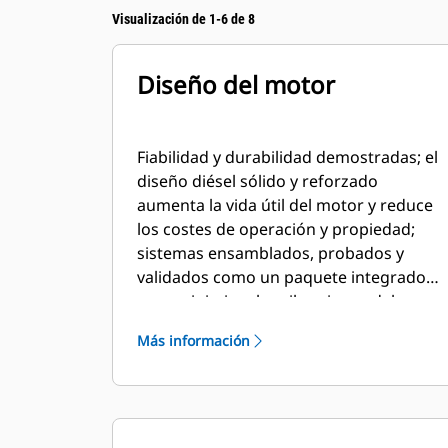
Visualización de 1-6 de 8
Diseño del motor
Fiabilidad y durabilidad demostradas; el
diseño diésel sólido y reforzado
aumenta la vida útil del motor y reduce
los costes de operación y propiedad;
sistemas ensamblados, probados y
validados como un paquete integrado
para minimizar las vibraciones del
conjunto y maximizar la vida útil de los
Más información
componentes individuales; densidad de
potencia líder en el sector; largo
intervalo entre revisiones demostrado
en las aplicaciones de yacimientos
petrolíferos; componentes principales