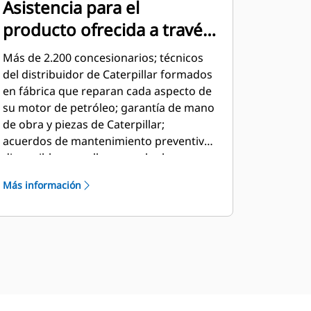
Asistencia para el
producto ofrecida a través
de la red global de
Más de 2.200 concesionarios; técnicos
distribuidores Cat
del distribuidor de Caterpillar formados
en fábrica que reparan cada aspecto de
su motor de petróleo; garantía de mano
de obra y piezas de Caterpillar;
acuerdos de mantenimiento preventivo
disponibles para llevar a cabo las
reparaciones antes de que se
Más información
produzcan averías; programa S•O•SSM
que comprueba muestras de aceite y
refrigerante con respecto a los
estándares de Caterpillar para
determinar: el estado de los
componentes internos del motor, la
presencia de fluidos no deseados, la
presencia de derivados de la