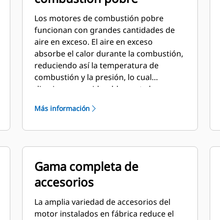
Los motores de combustión pobre
funcionan con grandes cantidades de
aire en exceso. El aire en exceso
absorbe el calor durante la combustión,
reduciendo así la temperatura de
combustión y la presión, lo cual
disminuye considerablemente los
niveles de NOx. El diseño de combustión
Más información
pobre también prolonga la vida útil de
los componentes y reduce el consumo
de combustible.
Gama completa de
accesorios
La amplia variedad de accesorios del
motor instalados en fábrica reduce el