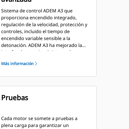
Sistema de control ADEM A3 que
proporciona encendido integrado,
regulación de la velocidad, protección y
controles, incluido el tiempo de
encendido variable sensible a la
detonación. ADEM A3 ha mejorado la
interfaz de usuario, el sistema de
visualización, los controles de parada y
Más información
los diagnósticos del sistema.
Pruebas
Cada motor se somete a pruebas a
plena carga para garantizar un