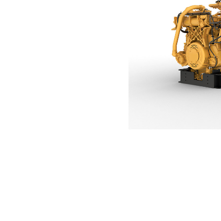
G3512
Ven
Cambiar modelo