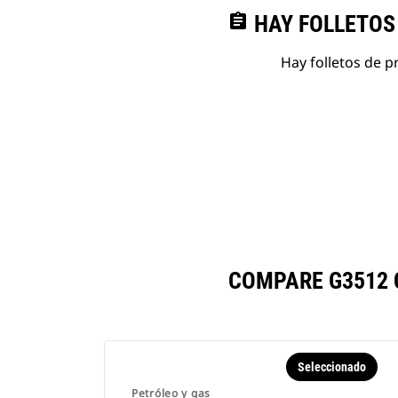
assignment
HAY FOLLETOS
Hay folletos de p
COMPARE G3512 
Seleccionado
Petróleo y gas