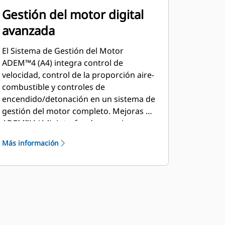
Gestión del motor digital
avanzada
El Sistema de Gestión del Motor
ADEM™4 (A4) integra control de
velocidad, control de la proporción aire-
combustible y controles de
encendido/detonación en un sistema de
gestión del motor completo. Mejoras de
ADEM™4 (A4): interfaz de usuario,
sistema de visualización, controles de
Más información
parada y diagnósticos del sistema.