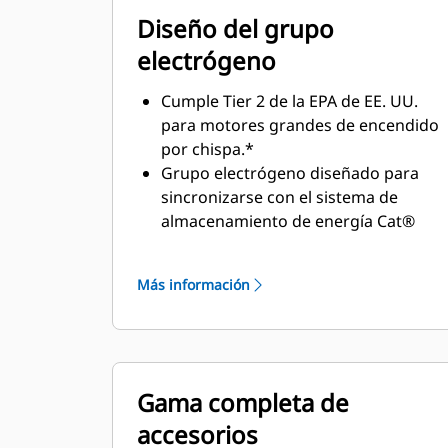
Diseño del grupo
electrógeno
Cumple Tier 2 de la EPA de EE. UU.
para motores grandes de encendido
por chispa.*
Grupo electrógeno diseñado para
sincronizarse con el sistema de
almacenamiento de energía Cat®
para una solución de perforación de
fábrica completa
Más información
Diseño del motor basado en la
plataforma G3500 con una fiabilidad
y durabilidad demostradas
EMCP 4.4 incluido de serie • Camisa
de agua y calentadores de aceite
Gama completa de
lubricante incluidos de serie
accesorios
Base de paquete resistente diseñada