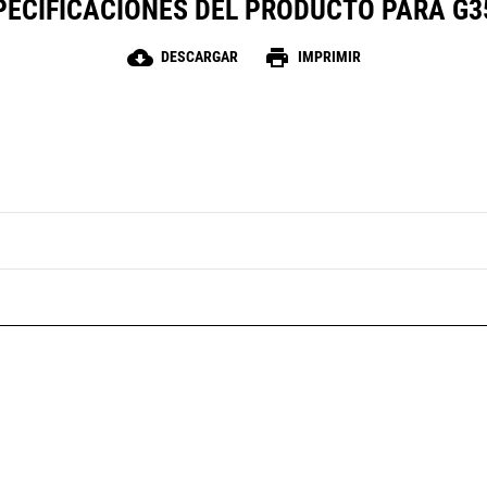
PECIFICACIONES DEL PRODUCTO PARA G3
cloud_download
print
DESCARGAR
IMPRIMIR