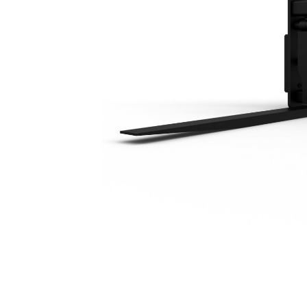
1219 Mm (48 In)
Ava
Modifier le modèle