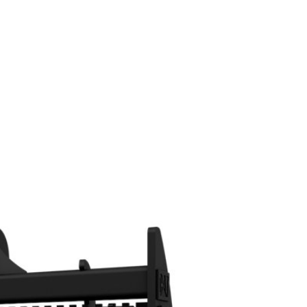
a
New
Tab