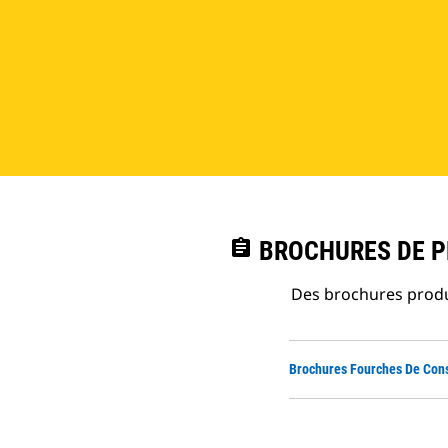
assignment
BROCHURES DE PR
Des brochures produi
Brochures Fourches De Cons