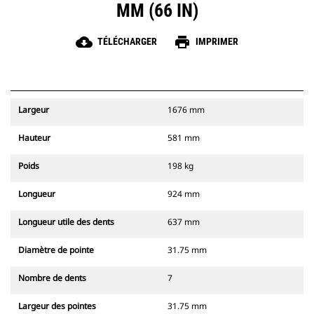
MM (66 IN)
cloud_download
print
TÉLÉCHARGER
IMPRIMER
Largeur
1676 mm
Hauteur
581 mm
Poids
198 kg
Longueur
924 mm
Longueur utile des dents
637 mm
Diamètre de pointe
31.75 mm
Nombre de dents
7
Largeur des pointes
31.75 mm