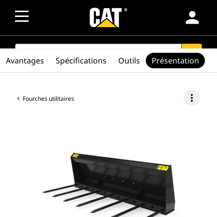
person
SEARCH
search
Avantages
Spécifications
Outils
Présentation
more_vert
Fourches utilitaires