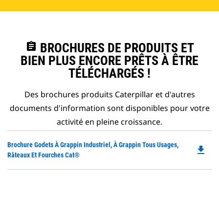
assignment
BROCHURES DE PRODUITS ET
BIEN PLUS ENCORE PRÊTS À ÊTRE
TÉLÉCHARGÉS !
Des brochures produits Caterpillar et d'autres
documents d'information sont disponibles pour votre
activité en pleine croissance.
Do
Brochure Godets À Grappin Industriel, À Grappin Tous Usages,
file_download
P
Râteaux Et Fourches Cat®
O
in
a
N
Ta