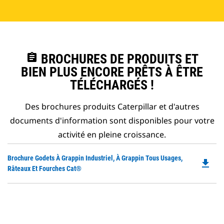
assignment
BROCHURES DE PRODUITS ET
BIEN PLUS ENCORE PRÊTS À ÊTRE
TÉLÉCHARGÉS !
Des brochures produits Caterpillar et d'autres
documents d'information sont disponibles pour votre
activité en pleine croissance.
Do
Brochure Godets À Grappin Industriel, À Grappin Tous Usages,
file_download
P
Râteaux Et Fourches Cat®
O
in
a
N
Ta