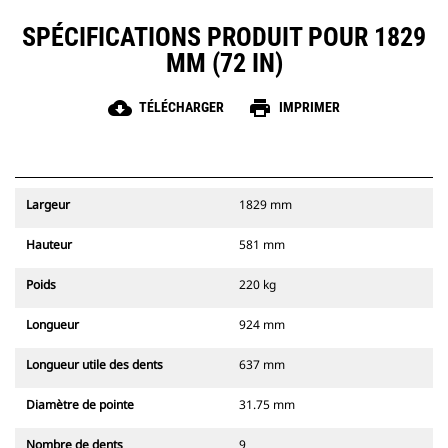
SPÉCIFICATIONS PRODUIT POUR 1829
MM (72 IN)
cloud_download
print
TÉLÉCHARGER
IMPRIMER
Largeur
1829 mm
Hauteur
581 mm
Poids
220 kg
Longueur
924 mm
Longueur utile des dents
637 mm
Diamètre de pointe
31.75 mm
Nombre de dents
9