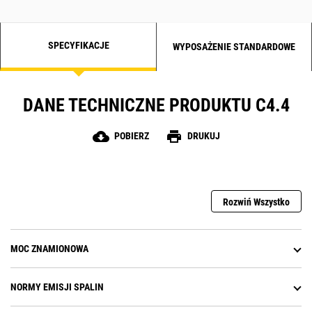
SPECYFIKACJE
WYPOSAŻENIE STANDARDOWE
DANE TECHNICZNE PRODUKTU C4.4
cloud_download
print
POBIERZ
DRUKUJ
Rozwiń Wszystko
MOC ZNAMIONOWA
NORMY EMISJI SPALIN