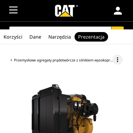
person
SEARCH
search
Korzyści
Dane
Narzędzia
Prezentacja
more_vert
Przemysłowe agregaty prądotwórcze z silnikiem wysokoprężnym