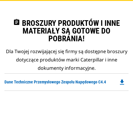
assignment
BROSZURY PRODUKTÓW I INNE
MATERIAŁY SĄ GOTOWE DO
POBRANIA!
Dla Twojej rozwijającej się firmy są dostępne broszury
dotyczące produktów marki Caterpillar i inne
dokumenty informacyjne.
file_download
Do
Dane Techniczne Przemysłowego Zespołu Napędowego C4.4
P
O
in
a
N
Ta