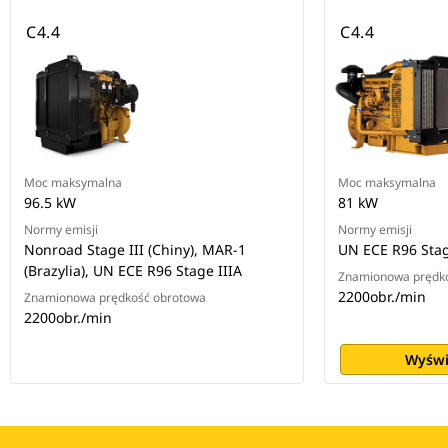
C4.4
C4.4
Moc maksymalna
Moc maksymalna
96.5 kW
81 kW
Normy emisji
Normy emisji
Nonroad Stage III (Chiny), MAR-1
UN ECE R96 Stag
(Brazylia), UN ECE R96 Stage IIIA
Znamionowa prędk
2200obr./min
Znamionowa prędkość obrotowa
2200obr./min
Wyświ