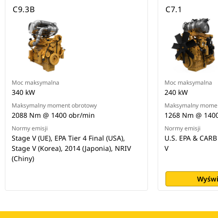
C9.3B
C7.1
Moc maksymalna
Moc maksymalna
340 kW
240 kW
Maksymalny moment obrotowy
Maksymalny momen
2088 Nm @ 1400 obr/min
1268 Nm @ 1400
Normy emisji
Normy emisji
Stage V (UE), EPA Tier 4 Final (USA),
U.S. EPA & CARB 
Stage V (Korea), 2014 (Japonia), NRIV
V
(Chiny)
Wyświ