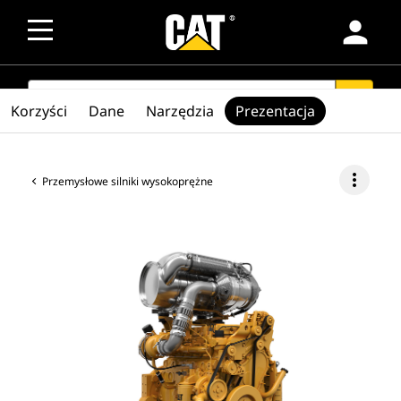
person
SEARCH
search
Korzyści
Dane
Narzędzia
Prezentacja
more_vert
Przemysłowe silniki wysokoprężne