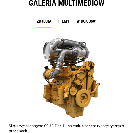
GALERIA MULTIMEDIÓW
ZDJĘCIA
FILMY
WIDOK 360°
Silniki wysokoprężne C9.3B Tier 4 – na rynki o bardzo rygorystycznych
Sil
przepisach
prz