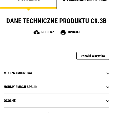
DANE TECHNICZNE PRODUKTU C9.3B
cloud_download
print
POBIERZ
DRUKUJ
Rozwiń Wszystko
MOC ZNAMIONOWA
NORMY EMISJI SPALIN
OGÓLNE