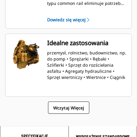
typu common rail eliminuje potrzebę
stosowania chłodnic, umożliwiając
zbudowanie prostszego i lżejszego
Dowiedz się więcej
silnika, który jest o 18% mocniejszy niż
jego poprzednik. Dzięki temu
operatorzy maszyn mogą wykonywać
pracę bez względu na czas i
Idealne zastosowania
okoliczności.
przemysł, rolnictwo, budownictwo, np.
do pomp • Sprężarki • Rębaki •
Szlifierki • Sprzęt do rozściełania
asfaltu • Agregaty hydrauliczne •
Sprzęt wiertniczy • Wiertnice • Ciągnik
Wczytaj Więcej
SPECYFIKACJE
WYPOSAŻENIE STANDARDOWE