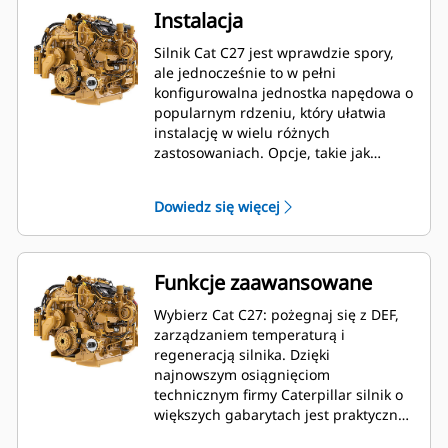
Instalacja
Silnik Cat C27 jest wprawdzie spory,
ale jednocześnie to w pełni
konfigurowalna jednostka napędowa o
popularnym rdzeniu, który ułatwia
instalację w wielu różnych
zastosowaniach. Opcje, takie jak
turbiny montowane z tyłu i układy
oczyszczania spalin montowane w
Dowiedz się więcej
silniku sprawiają, że instalacja tego
silnika jest teraz jeszcze łatwiejsza. Ze
względu na brak DEF C27 zapewnia
teraz jeszcze szersze możliwości
Funkcje zaawansowane
konfiguracji pod maską.
Wybierz Cat C27: pożegnaj się z DEF,
zarządzaniem temperaturą i
regeneracją silnika. Dzięki
najnowszym osiągnięciom
technicznym firmy Caterpillar silnik o
większych gabarytach jest praktycznie
bezobsługowy.