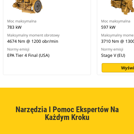
Moc maksymalna
Moc maksymalna
783 kW
597 kW
Maksymalny moment obrotowy
Maksymalny momen
4674 Nm @ 1200 obr/min
3710 Nm @ 1300
Normy emisji
Normy emisji
EPA Tier 4 Final (USA)
Stage V (EU)
Wyświ
Narzędzia I Pomoc Ekspertów Na
Każdym Kroku