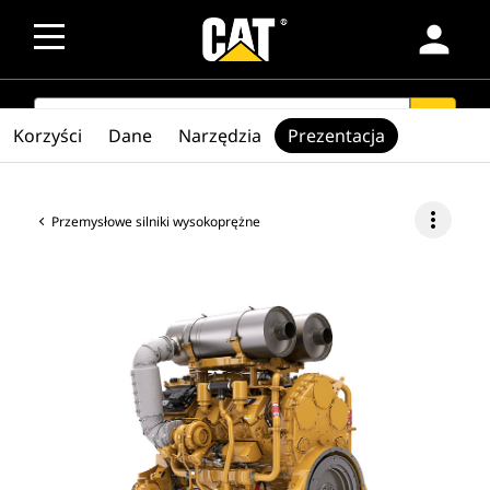
person
SEARCH
search
Korzyści
Dane
Narzędzia
Prezentacja
more_vert
Przemysłowe silniki wysokoprężne