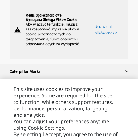
Media Społecznościowe
Wymagana Obsługa Plików Cookie
Aby włączyć tę funkcję, musisz
Ustawienia
warning
zaakceptować używanie plików
plików cookie
cookie przeznaczonych do
targetowania, funkcjonalnych i
odpowiadających za wydajność.
Caterpillar Marki
This site uses cookies to improve your
experience. Some are required for the site
Caterpillar.com
to function, while others support features,
Caterpillar Kontakt
performance, personalization, targeting,
and analytics.
Caterpillar Kontakt
You can adjust your preferences anytime
Moje Preferencje Marketingowe
using Cookie Settings.
By selecting I Accept, you agree to the use of
Site Map