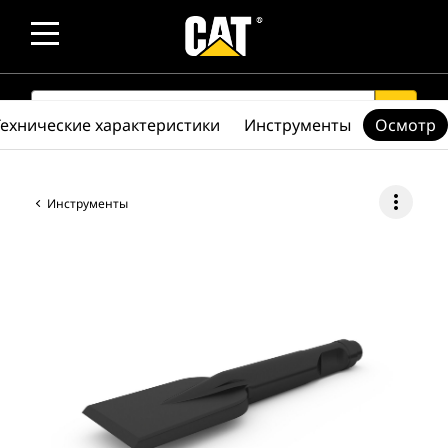
SEARCH
search
Технические характеристики
Инструменты
Осмотр
more_vert
Инструменты