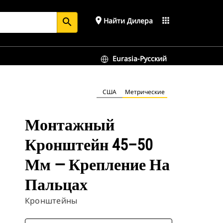
place
apps
Найти Дилера
search
Eurasia-Русский
США
Метрические
Монтажный
Кронштейн 45–50
Мм — Крепление На
Пальцах
Кронштейны