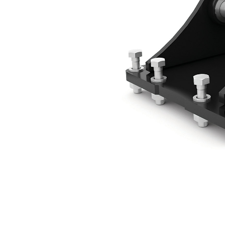
Монтажный Кронштейн 45–50 Мм — Крепление На Пальцах
Пре
Изменение модели