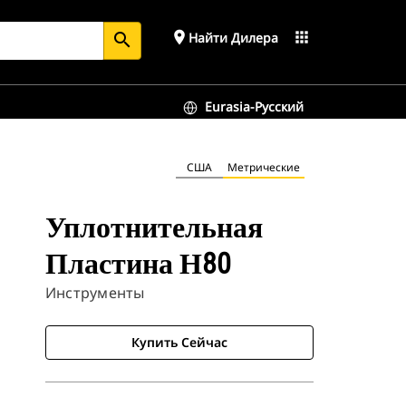
place
apps
Найти Дилера
search
Eurasia-Русский
США
Метрические
Уплотнительная
Пластина Н80
Инструменты
Купить Сейчас