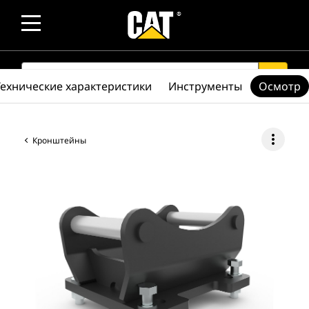
SEARCH
search
Технические характеристики
Инструменты
Осмотр
more_vert
Кронштейны