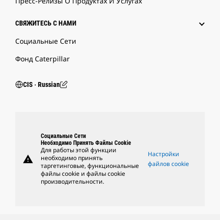
Пресс-Релизы О Продуктах И Услугах
СВЯЖИТЕСЬ С НАМИ
Социальные Сети
Фонд Caterpillar
CIS ‧ Russian
Социальные Сети
Необходимо Принять Файлы Cookie
Для работы этой функции
Настройки
warning
необходимо принять
файлов cookie
таргетинговые, функциональные
файлы cookie и файлы cookie
производительности.