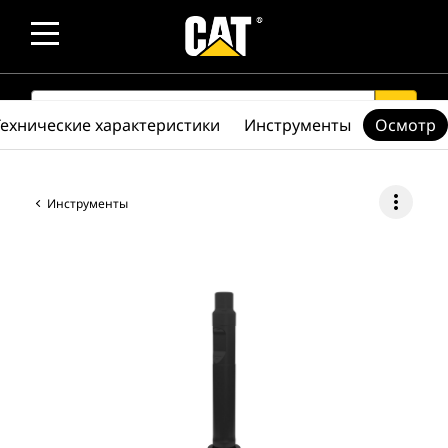
SEARCH
search
Технические характеристики
Инструменты
Осмотр
more_vert
Инструменты