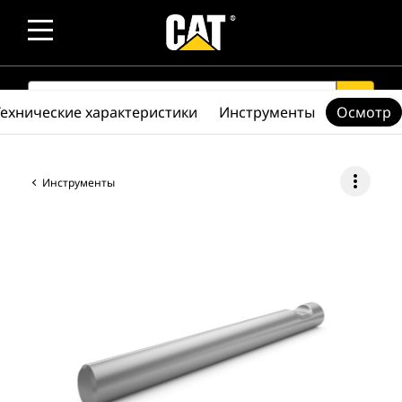
SEARCH
search
Технические характеристики
Инструменты
Осмотр
more_vert
Инструменты