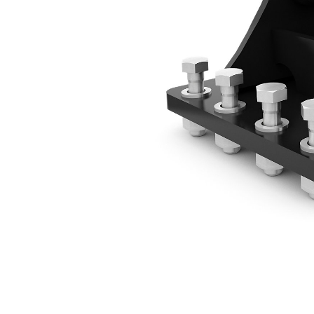
Монтажный Кронштейн (2 Амер. Тонны) - Штифтовое Крепление
Пре
Изменение модели