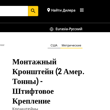
place
apps
Найти Дилера
search
Eurasia-Русский
ение
США
Метрические
Монтажный
Кронштейн (2 Амер.
Тонны) -
Штифтовое
Крепление
Кронштейны