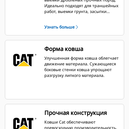
Идеально подходят для траншейных
работ, выемки грунта, засыпки
траншей и общих работ по выемке
грунта в строительстве,
Узнать больше
ландшафтных и коммунальных
работах.
Форма ковша
Улучшенная форма ковша облегчает
движение материала. Сужающиеся
боковые стенки ковша упрощают
разгрузку липкого материала.
Прочная конструкция
Ковши Cat обеспечивают
превосходную производительность,