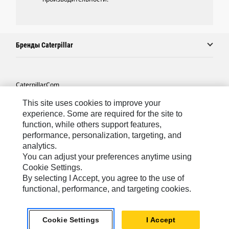
Бренды Caterpillar
Caterpillar.com
Связаться С Caterpillar
This site uses cookies to improve your
experience. Some are required for the site to
Карта Сайта
function, while others support features,
performance, personalization, targeting, and
Cookie Settings
analytics.
Юридическая Информация
You can adjust your preferences anytime using
Cookie Settings.
Конфиденциальность Личных Данных
By selecting I Accept, you agree to the use of
functional, performance, and targeting cookies.
CIS - Russian
© 2026 Caterpillar. Все права сохранены.
Cookie Settings
I Accept