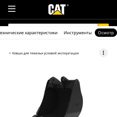
SEARCH
search
Технические характеристики
Инструменты
Осмотр
more_vert
Ковши для тяжелых условий эксплуатации