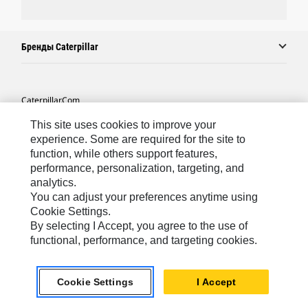
Бренды Caterpillar
Caterpillar.com
Связаться С Caterpillar
This site uses cookies to improve your
experience. Some are required for the site to
Карта Сайта
function, while others support features,
performance, personalization, targeting, and
Cookie Settings
analytics.
Юридическая Информация
You can adjust your preferences anytime using
Cookie Settings.
Конфиденциальность Личных Данных
By selecting I Accept, you agree to the use of
functional, performance, and targeting cookies.
CIS - Russian
© 2026 Caterpillar. Все права сохранены.
Cookie Settings
I Accept