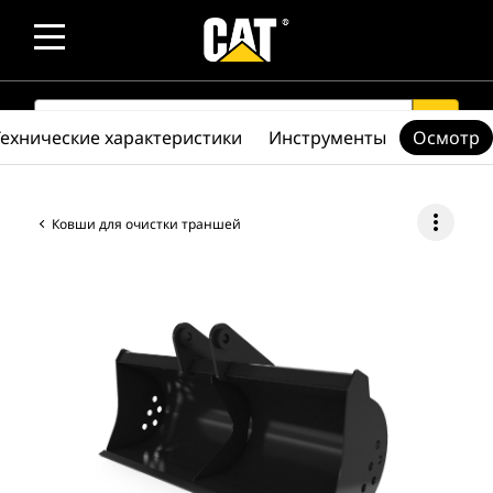
SEARCH
search
Технические характеристики
Инструменты
Осмотр
more_vert
Ковши для очистки траншей