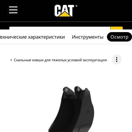
SEARCH
search
Технические характеристики
Инструменты
Осмотр
more_vert
Скальные ковши для тяжелых условий эксплуатации