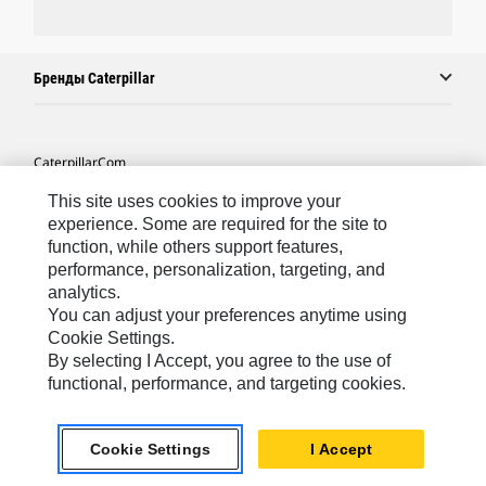
Бренды Caterpillar
Caterpillar.com
Связаться С Caterpillar
This site uses cookies to improve your
experience. Some are required for the site to
Карта Сайта
function, while others support features,
performance, personalization, targeting, and
Cookie Settings
analytics.
Юридическая Информация
You can adjust your preferences anytime using
Cookie Settings.
Конфиденциальность Личных Данных
By selecting I Accept, you agree to the use of
functional, performance, and targeting cookies.
CIS - Russian
© 2026 Caterpillar. Все права сохранены.
Cookie Settings
I Accept