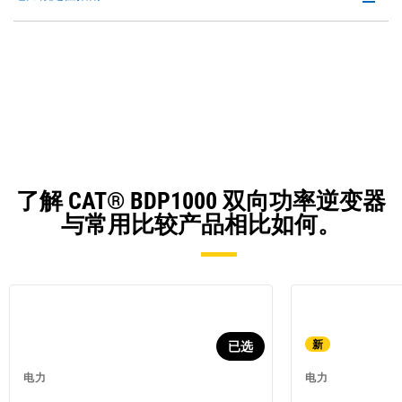
P
O
in
a
N
Ta
了解 CAT® BDP1000 双向功率逆变器
与常用比较产品相比如何。
新
已选
电力
电力