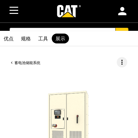
person
SEARCH
search
优点
规格
工具
展示
more_vert
蓄电池储能系统