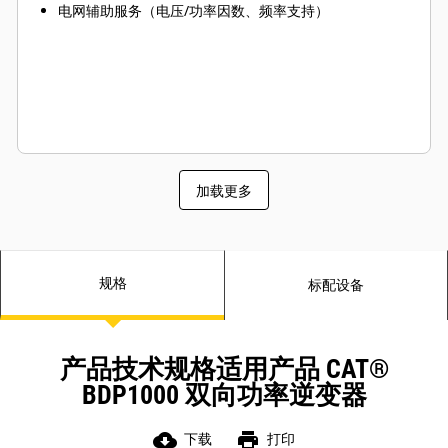
电网辅助服务（电压/功率因数、频率支持）
加载更多
规格
标配设备
产品技术规格适用产品 CAT®
BDP1000 双向功率逆变器
cloud_download
print
下载
打印