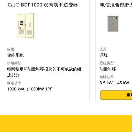
Cat® BDP1000 双向功率逆变器
电信混合能源
应用
应用
储能系统
调峰
模组类型
模组类型
电网稳定和能量时移模块的不可或缺的组
能量时移
成部分
铭牌功率
3.5 kW | 45 kW
额定功率
1000 kVA（1000kW 1PF）
查