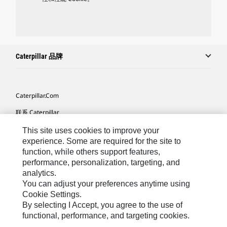
Caterpillar 品牌
Caterpillar.com
联系 Caterpillar
我的营销首选项
This site uses cookies to improve your
experience. Some are required for the site to
站点地图
function, while others support features,
performance, personalization, targeting, and
Cookie Settings
analytics.
法律
You can adjust your preferences anytime using
Cookie Settings.
隐私
By selecting I Accept, you agree to the use of
functional, performance, and targeting cookies.