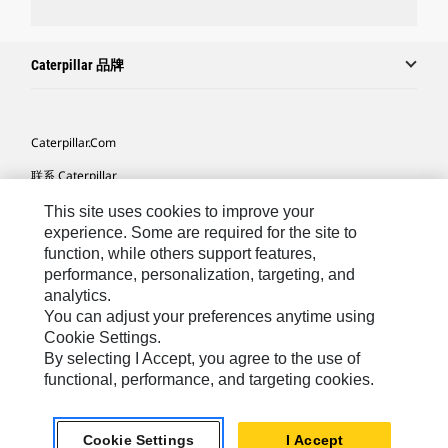
Caterpillar 品牌
Caterpillar.com
联系 Caterpillar
我的营销首选项
This site uses cookies to improve your
experience. Some are required for the site to
站点地图
function, while others support features,
performance, personalization, targeting, and
Cookie Settings
analytics.
法律
You can adjust your preferences anytime using
Cookie Settings.
隐私
By selecting I Accept, you agree to the use of
functional, performance, and targeting cookies.
Africa, Middle East ‧ Chinese
© 2026 Caterpillar. 保留所有权利
Cookie Settings
I Accept