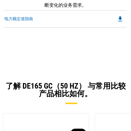
断变化的业务需求。
file_download
Do
电力额定值指南
P
O
in
a
N
Ta
了解 DE165 GC（50 HZ） 与常用比较
产品相比如何。