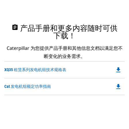
assignment
产品手册和更多内容随时可供
下载！
Caterpillar 为您提供产品手册和其他信息文档以满足您不
断变化的业务需求。
file_download
Do
XQ35 租赁系列发电机组技术规格表
P
O
file_download
Do
Cat 发电机组额定功率指南
in
P
a
O
N
in
Ta
a
N
Ta