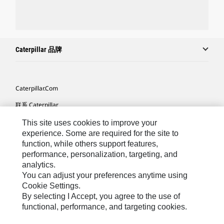
Caterpillar 品牌
Caterpillar.com
联系 Caterpillar
我的营销首选项
This site uses cookies to improve your
experience. Some are required for the site to
站点地图
function, while others support features,
performance, personalization, targeting, and
Cookie Settings
analytics.
法律
You can adjust your preferences anytime using
Cookie Settings.
隐私
By selecting I Accept, you agree to the use of
functional, performance, and targeting cookies.