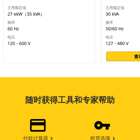
主用额定值
主用额定值
27 ekW（35 kVA）
30 kVA
频率
频率
60 Hz
50/60 Hz
电压
电压
120 - 600 V
127 - 480 V
查
随时获得工具和专家帮助
付款计算器
租赁选项