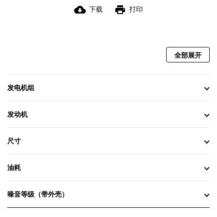
cloud_download
print
下载
打印
全部展开
发电机组
发动机
尺寸
油耗
噪音等级（带外壳）