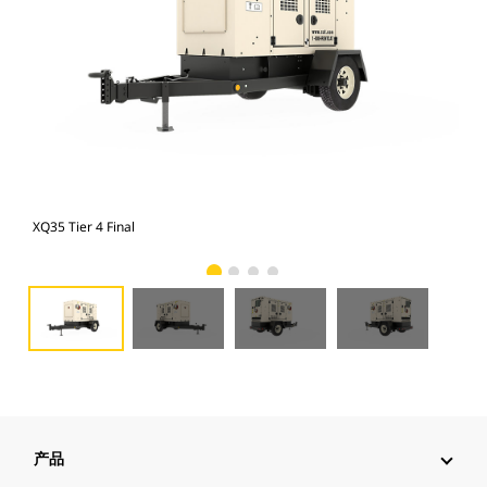
XQ35 Tier 4 Final
XQ3
产品