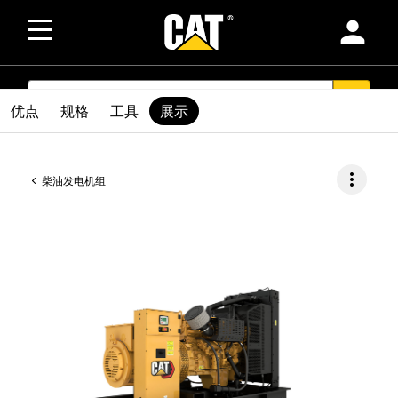
person
SEARCH
search
优点
规格
工具
展示
more_vert
柴油发电机组