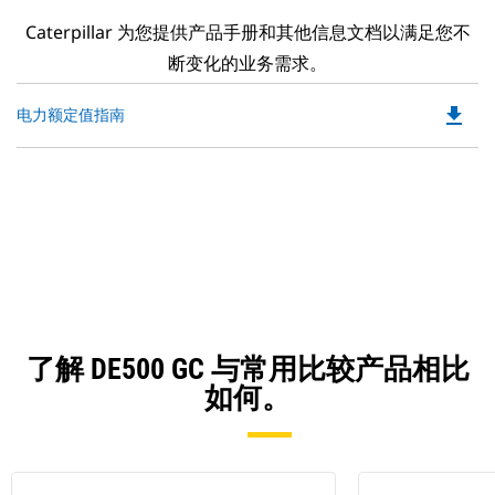
Caterpillar 为您提供产品手册和其他信息文档以满足您不
断变化的业务需求。
file_download
Do
电力额定值指南
P
O
in
a
N
Ta
了解 DE500 GC 与常用比较产品相比
如何。