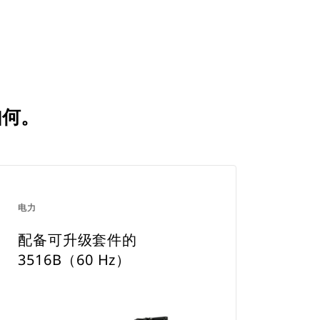
Tab
a
New
Tab
如何。
电力
配备可升级套件的
3516B（60 Hz）