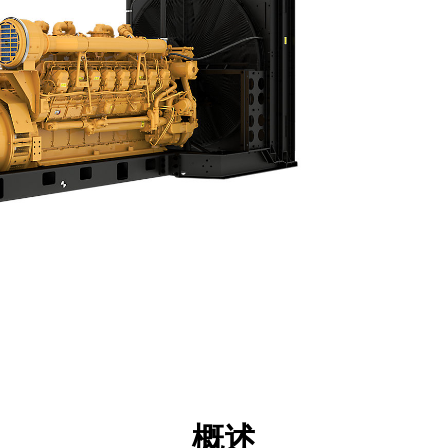
点
规格
工具
展示
概述