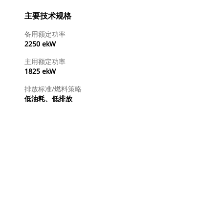
主要技术规格
备用额定功率
2250 ekW
主用额定功率
1825 ekW
排放标准/燃料策略
低油耗、低排放
查找代理商
请求报价