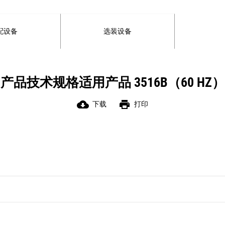
配设备
选装设备
产品技术规格适用产品 3516B（60 HZ）
cloud_download
print
下载
打印