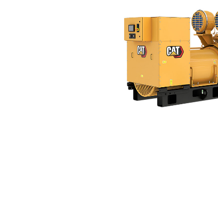
3516B（60 Hz）
优
更改型号