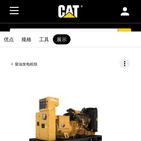
person
SEARCH
search
优点
规格
工具
展示
more_vert
柴油发电机组