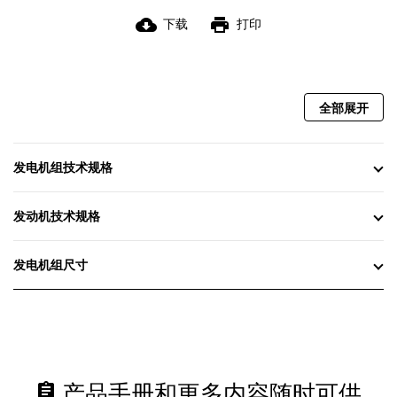
cloud_download
print
下载
打印
全部展开
发电机组技术规格
发动机技术规格
发电机组尺寸
assignment
产品手册和更多内容随时可供