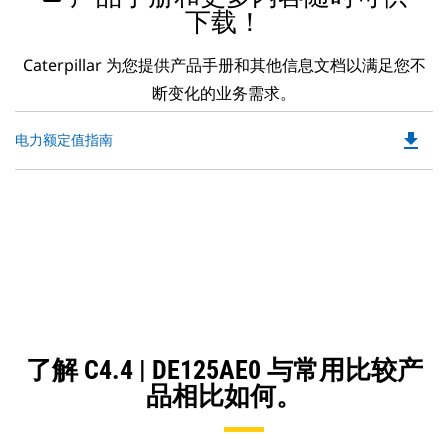
下载！
Caterpillar 为您提供产品手册和其他信息文档以满足您不
断变化的业务需求。
file_download
Do
电力额定值指南
P
O
in
a
N
Ta
了解 C4.4 | DE125AE0 与常用比较产
品相比如何。