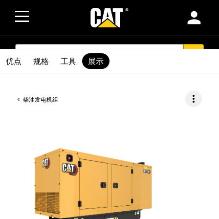
person
SEARCH
search
优点
规格
工具
展示
more_vert
柴油发电机组