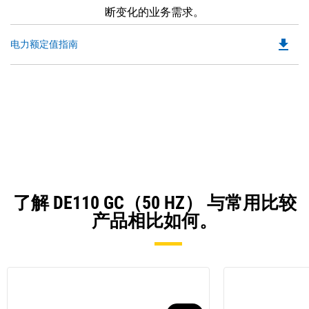
断变化的业务需求。
file_download
Do
电力额定值指南
P
O
in
a
N
Ta
了解 DE110 GC（50 HZ） 与常用比较
产品相比如何。