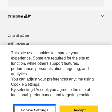
Caterpillar 品牌
Caterpillar.com
联系 Caterpillar
我的营销首选项
This site uses cookies to improve your
experience. Some are required for the site to
站点地图
function, while others support features,
performance, personalization, targeting, and
Cookie Settings
analytics.
法律
You can adjust your preferences anytime using
Cookie Settings.
隐私
By selecting I Accept, you agree to the use of
functional, performance, and targeting cookies.
Africa, Middle East ‧ Chinese
© 2026 Caterpillar. 保留所有权利
Cookie Settings
I Accept