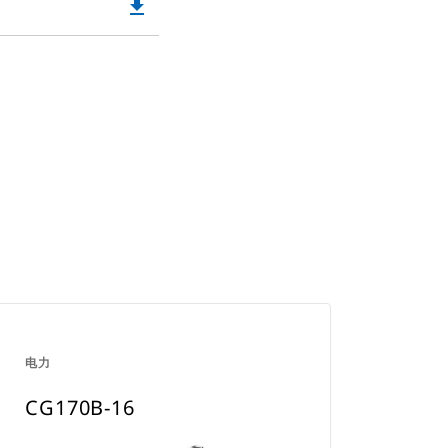
file_download
Downloadable
in
Tab
PDF
a
Opens
New
in
Tab
a
New
Tab
。
电力
CG170B-16