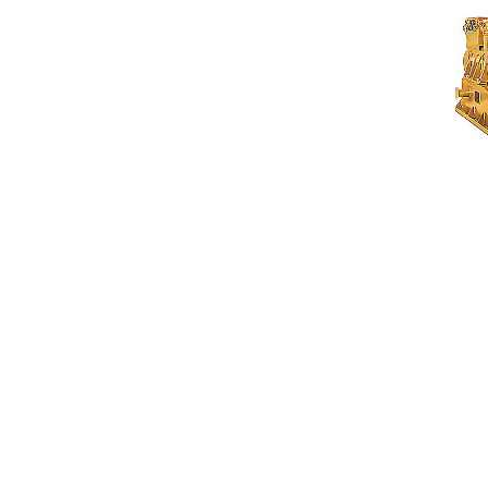
CG170-16
优
更改型号