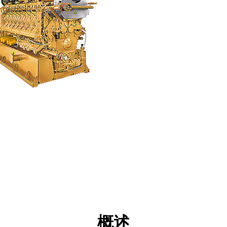
点
规格
工具
展示
概述