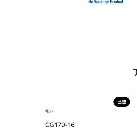
No Wastage Product
已选
电力
CG170-16