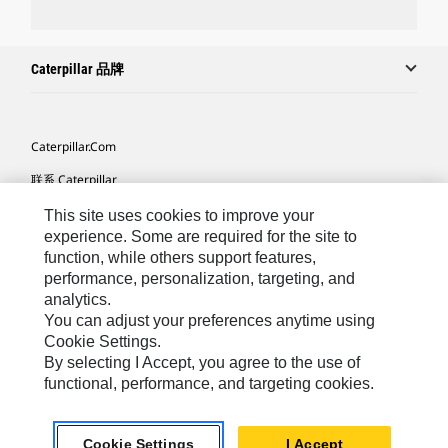
Caterpillar 品牌
Caterpillar.com
联系 Caterpillar
我的营销首选项
This site uses cookies to improve your
experience. Some are required for the site to
站点地图
function, while others support features,
performance, personalization, targeting, and
Cookie Settings
analytics.
法律
You can adjust your preferences anytime using
Cookie Settings.
隐私
By selecting I Accept, you agree to the use of
functional, performance, and targeting cookies.
Africa, Middle East ‧ Chinese
© 2026 Caterpillar. 保留所有权利
Cookie Settings
I Accept