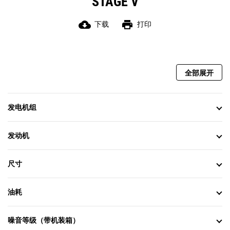
STAGE V
cloud_download
print
下载
打印
全部展开
发电机组
发动机
尺寸
油耗
噪音等级（带机装箱）