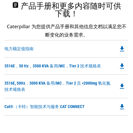
assignment
产品手册和更多内容随时可供
下载！
Caterpillar 为您提供产品手册和其他信息文档以满足您不
断变化的业务需求。
file_download
Do
电力额定值指南
P
O
file_download
Do
3516E，50 Hz，3500 KVA 备用/MC，Tier 2 技术规格表
in
P
a
O
N
Do
3516E, 50Hz，3000 KVA 备用/MC，Tier 2 且 <2000mg 氧化氮
in
file_download
Ta
P
技术规格表
a
O
N
in
Ta
file_download
Do
Cat®（卡特）智能技术与服务 CAT CONNECT
a
P
N
O
Ta
in
a