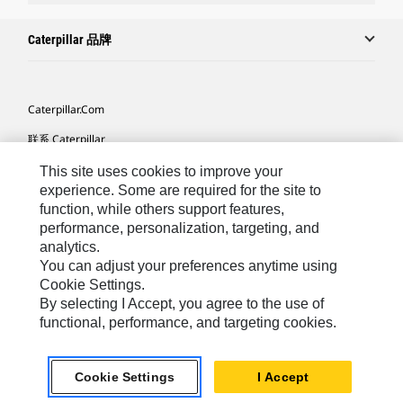
Caterpillar 品牌
Caterpillar.com
联系 Caterpillar
我的营销首选项
This site uses cookies to improve your
experience. Some are required for the site to
站点地图
function, while others support features,
performance, personalization, targeting, and
Cookie Settings
analytics.
法律
You can adjust your preferences anytime using
Cookie Settings.
隐私
By selecting I Accept, you agree to the use of
functional, performance, and targeting cookies.
Africa, Middle East ‧ Chinese
© 2026 Caterpillar. 保留所有权利
Cookie Settings
I Accept