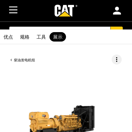
person
SEARCH
search
优点
规格
工具
展示
more_vert
柴油发电机组