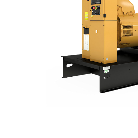
C18 | DE715E0
优
更改型号