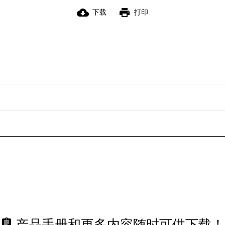
cloud_download
print
下载
打印
assignment
产品手册和更多内容随时可供下载！