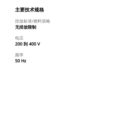
主要技术规格
排放标准/燃料策略
无排放限制
电压
200 到 400 V
频率
50 Hz
查找代理商
请求报价