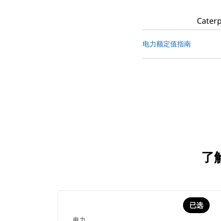
Cat
电力额定值指南
了解
已选
电力