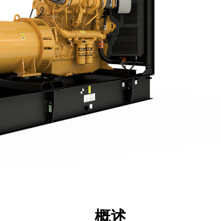
点
规格
工具
展示
概述