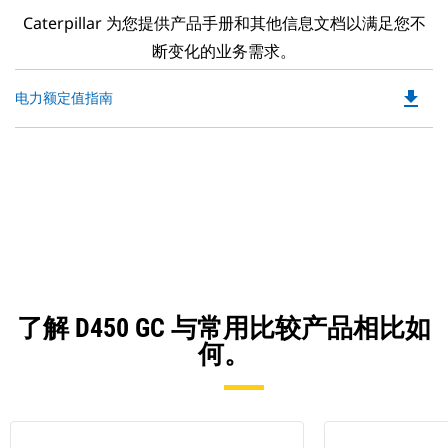
Caterpillar 为您提供产品手册和其他信息文档以满足您不
断变化的业务需求。
file_download
Do
电力额定值指南
P
O
in
a
N
Ta
了解 D450 GC 与常用比较产品相比如
何。