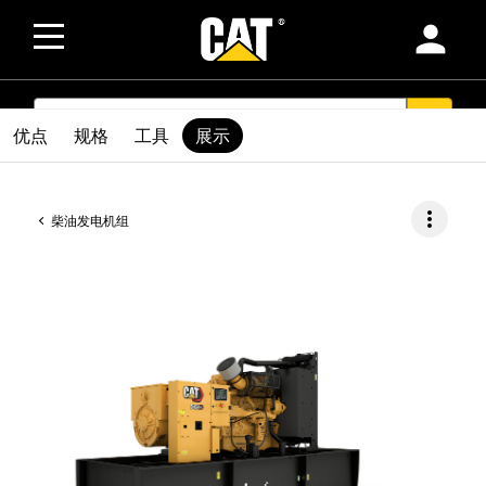
person
SEARCH
search
优点
规格
工具
展示
more_vert
柴油发电机组