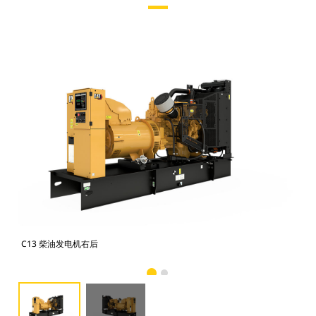
C13 柴油发电机右后
C1