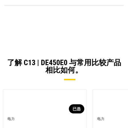
P
O
in
a
N
Ta
了解 C13 | DE450E0 与常用比较产品
相比如何。
已选
电力
电力