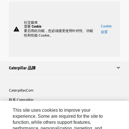
社交媒体
Cookie
需要 Cookie
warning
要启用此功能，您必须接受使用针对性、功能
设置
性和性能 Cookie。
Caterpillar 品牌
Caterpillar.com
联系 Caterpillar
我的营销首选项
This site uses cookies to improve your
experience. Some are required for the site to
站点地图
function, while others support features,
performance, personalization, targeting, and
Cookie Settings