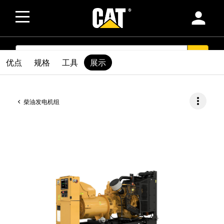
person
SEARCH
search
优点
规格
工具
展示
more_vert
柴油发电机组