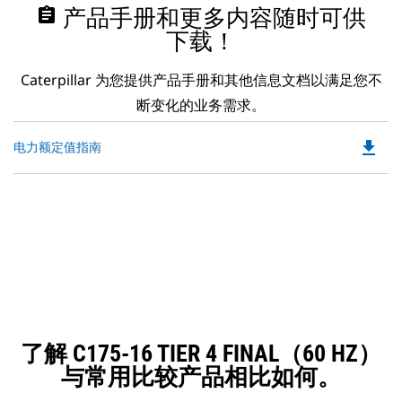
assignment
产品手册和更多内容随时可供
下载！
Caterpillar 为您提供产品手册和其他信息文档以满足您不
断变化的业务需求。
file_download
Do
电力额定值指南
P
O
in
a
N
Ta
了解 C175-16 TIER 4 FINAL（60 HZ）
与常用比较产品相比如何。