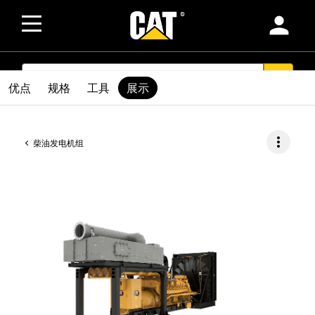
person
SEARCH
search
优点
规格
工具
展示
more_vert
柴油发电机组