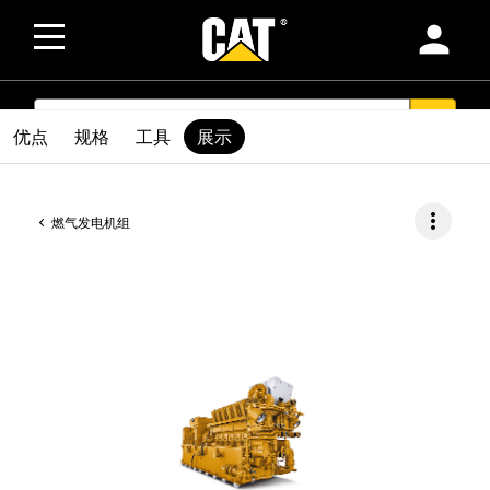
person
SEARCH
search
优点
规格
工具
展示
more_vert
燃气发电机组