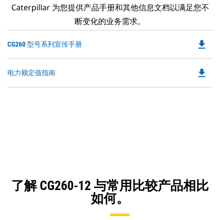
Caterpillar 为您提供产品手册和其他信息文档以满足您不
断变化的业务需求。
file_download
Do
CG260 型号系列宣传手册
P
O
file_download
Do
电力额定值指南
in
P
a
O
N
in
Ta
a
N
Ta
了解 CG260-12 与常用比较产品相比
如何。