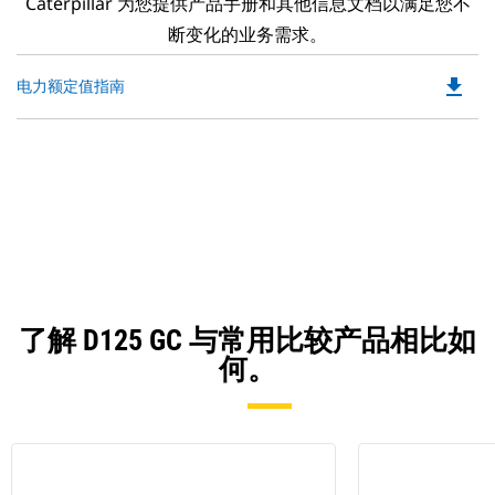
Caterpillar 为您提供产品手册和其他信息文档以满足您不
断变化的业务需求。
file_download
Do
电力额定值指南
P
O
in
a
N
Ta
了解 D125 GC 与常用比较产品相比如
何。