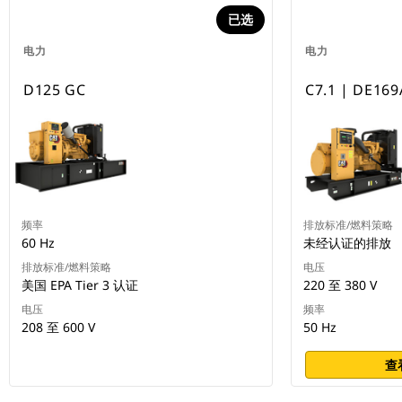
已选
电力
电力
D125 GC
C7.1 | DE169
频率
排放标准/燃料策略
60 Hz
未经认证的排放
排放标准/燃料策略
电压
美国 EPA Tier 3 认证
220 至 380 V
电压
频率
208 至 600 V
50 Hz
查