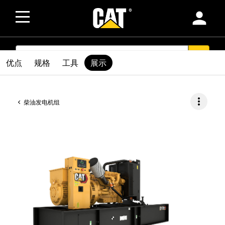
person
SEARCH
search
优点
规格
工具
展示
more_vert
柴油发电机组