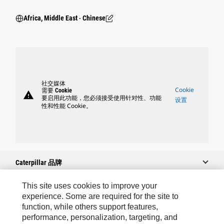
Africa, Middle East ‧ Chinese
社交媒体
Cookie
需要 Cookie
warning
要启用此功能，您必须接受使用针对性、功能
设置
性和性能 Cookie。
Caterpillar 品牌
This site uses cookies to improve your
experience. Some are required for the site to
Caterpillar.com
function, while others support features,
performance, personalization, targeting, and
联系 Caterpillar