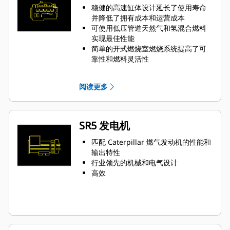
稳健的高速缸体设计延长了使用寿命
并降低了拥有成本和运营成本
可使用低压管道天然气和氢混合燃料
实现最佳性能
简单的开式燃烧室燃烧系统提高了可
靠性和燃料灵活性
点火系统和空燃比控制装置中采用的
尖端技术减少了排放，提高了发动机
阅读更多
效率
一个电子控制模块可管理所有发动机
功能：点火、调速、空燃比控制和发
动机保护
SR5 发电机
匹配 Caterpillar 燃气发动机的性能和
输出特性
行业领先的机械和电气设计
高效