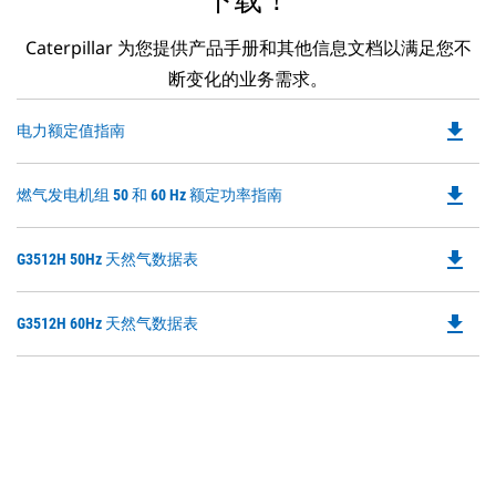
下载！
Caterpillar 为您提供产品手册和其他信息文档以满足您不
断变化的业务需求。
file_download
Do
电力额定值指南
P
O
file_download
Do
燃气发电机组 50 和 60 Hz 额定功率指南
in
P
a
O
N
file_download
Do
G3512H 50Hz 天然气数据表
in
Ta
P
a
O
N
file_download
Do
G3512H 60Hz 天然气数据表
in
Ta
P
a
O
N
in
Ta
a
N
Ta