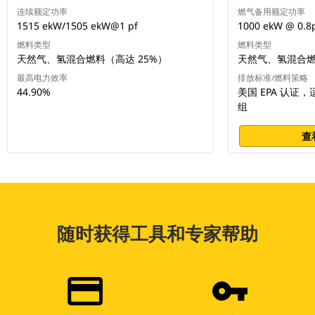
连续额定功率
燃气备用额定功率
1515 ekW/1505 ekW@1 pf
1000 ekW @ 0.8
燃料类型
燃料类型
天然气、氢混合燃料（高达 25%）
天然气、氢混合燃
最高电力效率
排放标准/燃料策略
44.90%
美国 EPA 认证
组
查
随时获得工具和专家帮助