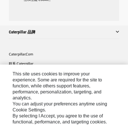
Caterpillar 品牌
Caterpillar.com
联系 Caterpillar
我的营销首选项
This site uses cookies to improve your
experience. Some are required for the site to
站点地图
function, while others support features,
performance, personalization, targeting, and
Cookie Settings
analytics.
法律
You can adjust your preferences anytime using
Cookie Settings.
隐私
By selecting I Accept, you agree to the use of
functional, performance, and targeting cookies.