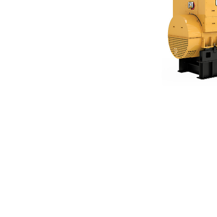
G3520H
优
更改型号