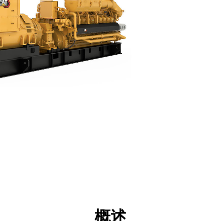
点
规格
工具
展示
概述