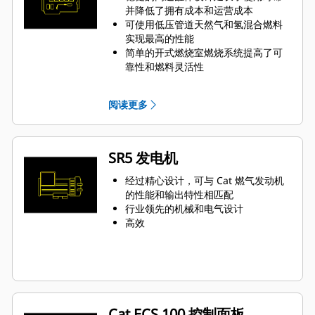
并降低了拥有成本和运营成本
可使用低压管道天然气和氢混合燃料
实现最高的性能
简单的开式燃烧室燃烧系统提高了可
靠性和燃料灵活性
点火系统和空燃比控制装置中采用的
尖端技术减少了排放，提高了发动机
阅读更多
效率
一个电子控制模块可管理所有发动机
功能：点火、调速、空燃比控制和发
动机保护
SR5 发电机
经过精心设计，可与 Cat 燃气发动机
的性能和输出特性相匹配
行业领先的机械和电气设计
高效
Cat ECS 100 控制面板