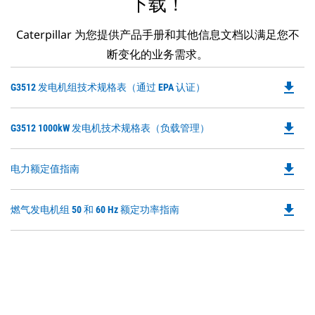
下载！
Caterpillar 为您提供产品手册和其他信息文档以满足您不
断变化的业务需求。
file_download
Do
G3512 发电机组技术规格表（通过 EPA 认证）
P
O
file_download
Do
G3512 1000kW 发电机技术规格表（负载管理）
in
P
a
O
N
file_download
Do
电力额定值指南
in
Ta
P
a
O
N
file_download
Do
燃气发电机组 50 和 60 Hz 额定功率指南
in
Ta
P
a
O
N
in
Ta
a
N
Ta