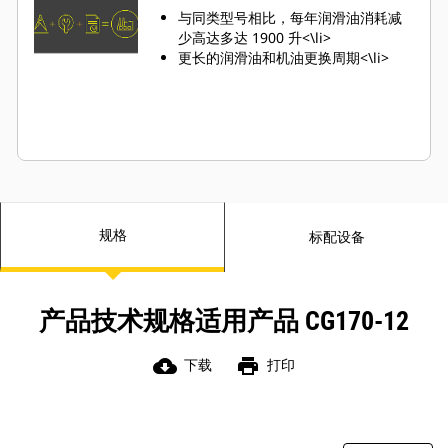
与同类型号相比，每年润滑油消耗减
少高达多达 1900 升<\li>
更长的润滑油和机油更换周期<\li>
规格
标配设备
产品技术规格适用产品 CG170-12
cloud_download
print
下载
打印