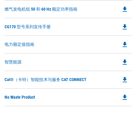
file_download
Do
燃气发电机组 50 和 60 Hz 额定功率指南
P
O
file_download
Do
CG170 型号系列宣传手册
in
P
a
O
N
file_download
Do
电力额定值指南
in
Ta
P
a
O
N
file_download
Do
智慧能源
in
Ta
P
a
O
N
file_download
Do
Cat®（卡特）智能技术与服务 CAT CONNECT
in
Ta
P
a
O
N
file_download
Do
No Waste Product
in
Ta
P
a
O
N
in
Ta
a
N
Ta