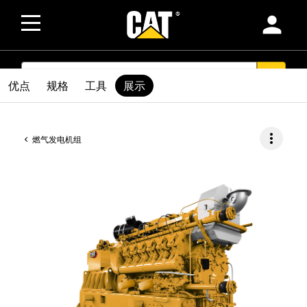
person
SEARCH
search
优点
规格
工具
展示
more_vert
燃气发电机组