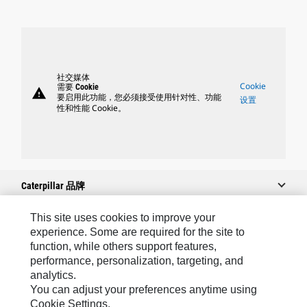
社交媒体
Cookie
需要 Cookie
warning
要启用此功能，您必须接受使用针对性、功能
设置
性和性能 Cookie。
Caterpillar 品牌
This site uses cookies to improve your
experience. Some are required for the site to
Caterpillar.com
function, while others support features,
performance, personalization, targeting, and
联系 Caterpillar
analytics.
我的营销首选项
You can adjust your preferences anytime using
Cookie Settings.
站点地图