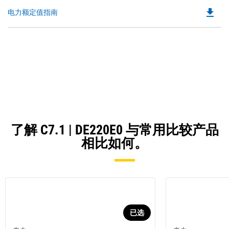
file_download
Do
电力额定值指南
P
O
in
a
N
Ta
了解 C7.1 | DE220E0 与常用比较产品
相比如何。
已选