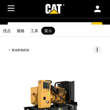
person
SEARCH
search
优点
规格
工具
展示
more_vert
柴油发电机组