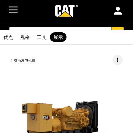
person
SEARCH
search
优点
规格
工具
展示
more_vert
柴油发电机组