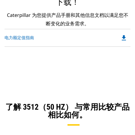
下载！
Caterpillar 为您提供产品手册和其他信息文档以满足您不
断变化的业务需求。
file_download
Do
电力额定值指南
P
O
in
a
N
Ta
了解 3512（50 HZ） 与常用比较产品
相比如何。