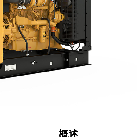
点
规格
工具
展示
概述