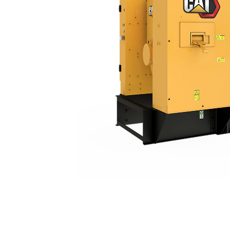
C15（60 Hz）
优
更改型号