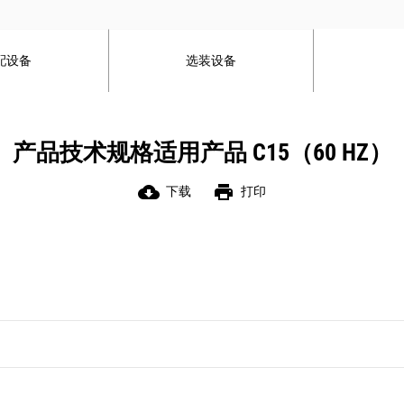
配设备
选装设备
产品技术规格适用产品 C15（60 HZ）
cloud_download
print
下载
打印