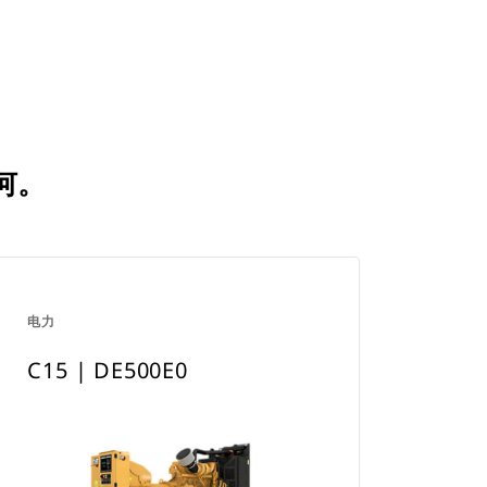
in
Tab
a
New
Tab
如何。
电力
C15 | DE500E0