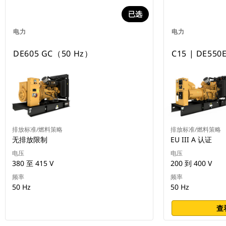
已选
电力
电力
DE605 GC（50 Hz）
C15 | DE550
排放标准/燃料策略
排放标准/燃料策略
无排放限制
EU III A 认证
电压
电压
380 至 415 V
200 到 400 V
频率
频率
50 Hz
50 Hz
查