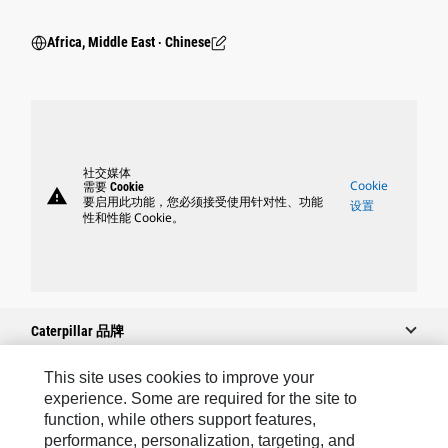
Africa, Middle East ‧ Chinese
社交媒体
Cookie
需要 Cookie
warning
要启用此功能，您必须接受使用针对性、功能
设置
性和性能 Cookie。
Caterpillar 品牌
This site uses cookies to improve your
experience. Some are required for the site to
Caterpillar.com
function, while others support features,
performance, personalization, targeting, and
联系 Caterpillar