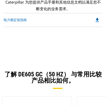
Caterpillar 为您提供产品手册和其他信息文档以满足您不
断变化的业务需求。
file_download
Do
电力额定值指南
P
O
in
a
N
Ta
了解 DE605 GC（50 HZ） 与常用比较
产品相比如何。