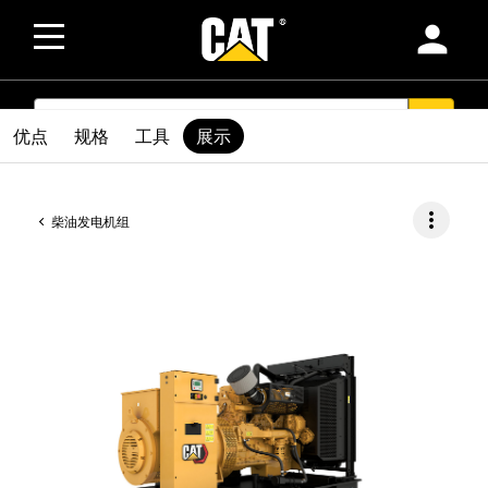
person
SEARCH
search
优点
规格
工具
展示
more_vert
柴油发电机组