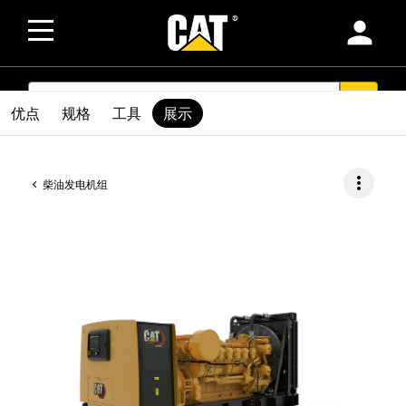
person
SEARCH
search
优点
规格
工具
展示
more_vert
柴油发电机组