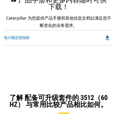
产品手册和更多内容随时可供
下载！
Caterpillar 为您提供产品手册和其他信息文档以满足您不
断变化的业务需求。
file_download
Do
电力额定值指南
P
O
in
a
N
Ta
了解 配备可升级套件的 3512（60
HZ） 与常用比较产品相比如何。