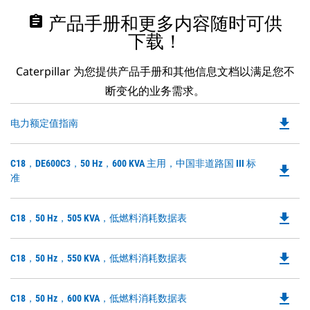
assignment
产品手册和更多内容随时可供
下载！
Caterpillar 为您提供产品手册和其他信息文档以满足您不
断变化的业务需求。
file_download
Do
电力额定值指南
P
O
Do
C18，DE600C3，50 Hz，600 KVA 主用，中国非道路国 III 标
in
file_download
P
准
a
O
N
in
Ta
file_download
Do
C18，50 Hz，505 KVA，低燃料消耗数据表
a
P
N
O
Ta
file_download
Do
C18，50 Hz，550 KVA，低燃料消耗数据表
in
P
a
O
N
file_download
Do
C18，50 Hz，600 KVA，低燃料消耗数据表
in
Ta