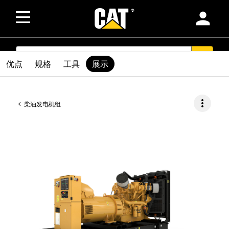
person
SEARCH
search
优点
规格
工具
展示
more_vert
柴油发电机组