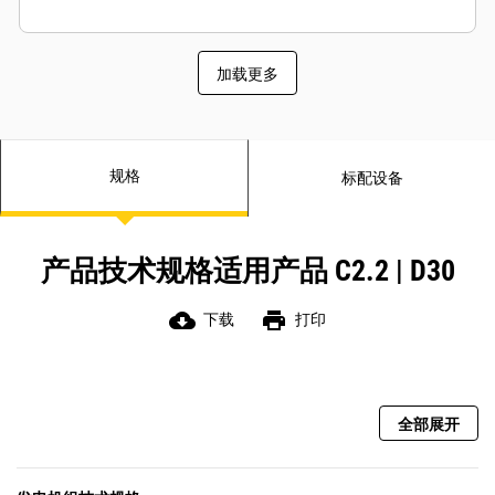
加载更多
规格
标配设备
产品技术规格适用产品 C2.2 | D30
cloud_download
print
下载
打印
全部展开