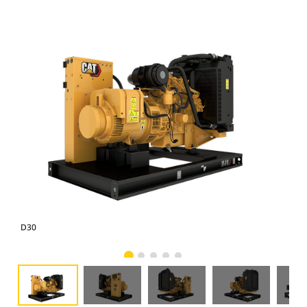
D30
D3