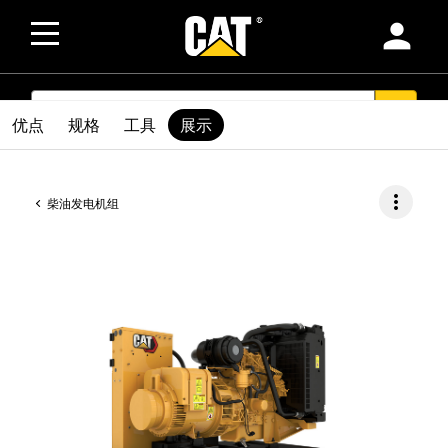
person
SEARCH
search
优点
规格
工具
展示
more_vert
柴油发电机组