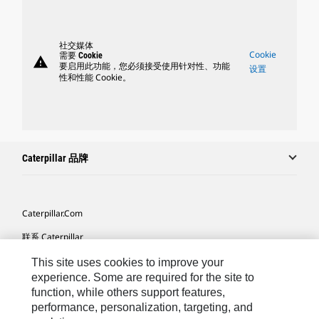
社交媒体
Cookie
需要 Cookie
warning
要启用此功能，您必须接受使用针对性、功能
设置
性和性能 Cookie。
Caterpillar 品牌
Caterpillar.com
联系 Caterpillar
我的营销首选项
This site uses cookies to improve your
experience. Some are required for the site to
站点地图
function, while others support features,
performance, personalization, targeting, and
Cookie Settings