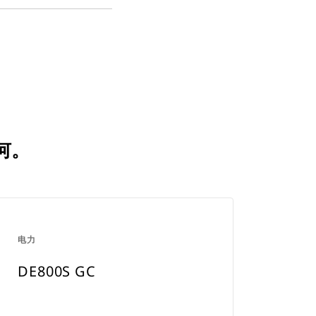
PDF
a
Opens
New
in
Tab
a
New
Tab
如何。
电力
DE800S GC