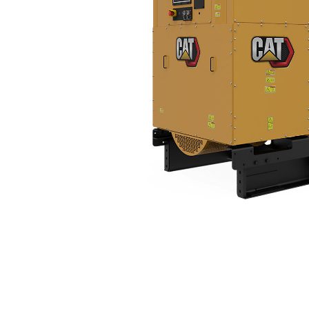
C27（60 Hz）
优
更改型号