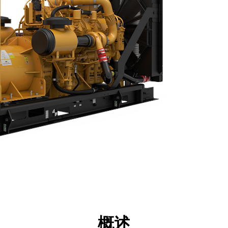
点
规格
工具
展示
概述