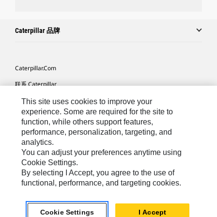
Caterpillar 品牌
Caterpillar.com
联系 Caterpillar
我的营销首选项
This site uses cookies to improve your
experience. Some are required for the site to
站点地图
function, while others support features,
performance, personalization, targeting, and
Cookie Settings
analytics.
法律
You can adjust your preferences anytime using
Cookie Settings.
隐私
By selecting I Accept, you agree to the use of
functional, performance, and targeting cookies.
Africa, Middle East ‧ Chinese
© 2026 Caterpillar. 保留所有权利
Cookie Settings
I Accept